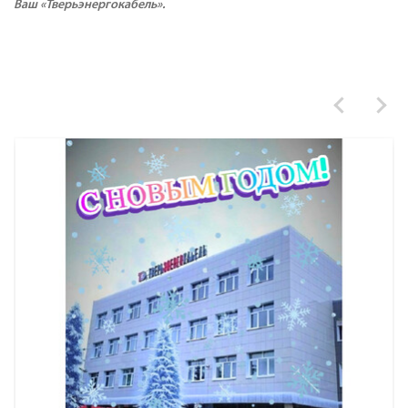
Ваш «Тверьэнергокабель».
Кабель АПвБШв 3х50мк+1х25мк(N)-1 ТУ 16-705.499-
2010