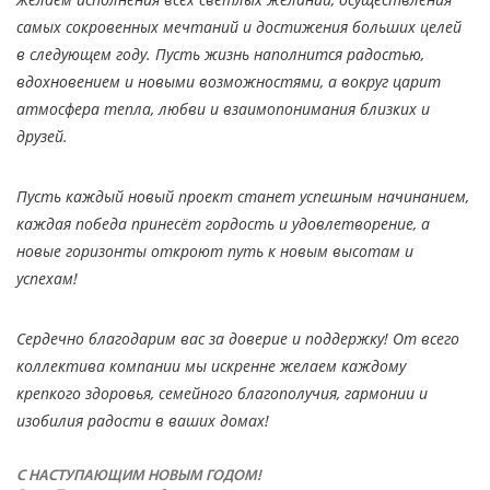
Кабели силовые с пластмассовой изоляцией в
самых сокровенных мечтаний и достижения больших целей
холодостойком исполнении на напряжение до 1 КВ
в следующем году. Пусть жизнь наполнится радостью,
вдохновением и новыми возможностями, а вокруг царит
Кабели силовые с изоляцией из сшитого
полиэтилена на напряжение до 20 КВ
атмосфера тепла, любви и взаимопонимания близких и
друзей.
Силовые кабели, не распространяющие горение, на
напряжение до 20 КВ
Пусть каждый новый проект станет успешным начинанием,
каждая победа принесёт гордость и удовлетворение, а
Кабели контрольные
новые горизонты откроют путь к новым высотам и
успехам!
Провода и кабели для электроустановок
Сердечно благодарим вас за доверие и поддержку! От всего
Провода самонесущие изолированные и
коллектива компании мы искренне желаем каждому
защищенные для воздушных линий
электропередачи
крепкого здоровья, семейного благополучия, гармонии и
изобилия радости в ваших домах!
Провода неизолированные для воздушных линий
электропередачи
C НАСТУПАЮЩИМ НОВЫМ ГОДОМ!