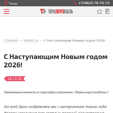
+7(4822) 78-70-10
Тверь
Кабели силовые с пластмассовой изоляцией на
напряжение до 3 КВ
Кабели силовые с изоляцией из сшитого
полиэтилена, герметизированные на напряжение 1
КВ
Главная
Новости
С Наступающим Новым годом 2026!
Кабели силовые с пластмассовой изоляцией
пониженной горючести на напряжение до 3 КВ
С Наступающим Новым годом
2026!
Кабели силовые, не распространяющие горение, с
низким дымо- и газовыделением
28.12.25
Кабели силовые, не распространяющие горение, с
изоляцией и оболочкой из полимерных композиций,
не содержащих галогенов
Уважаемые клиенты и партнёры компании «Тверьэнергокабель»!
Кабели силовые огнестойкие
От всей души поздравляем вас с наступлением Нового года!
Желаем исполнения всех светлых желаний, осуществления