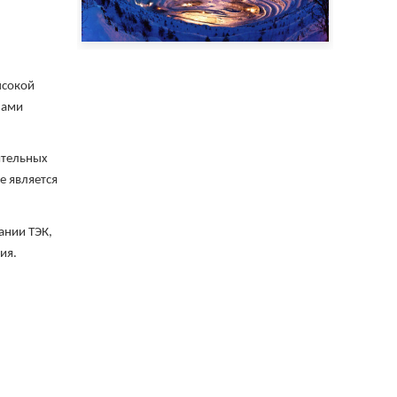
ысокой
пами
ительных
е является
ании ТЭК,
ия.