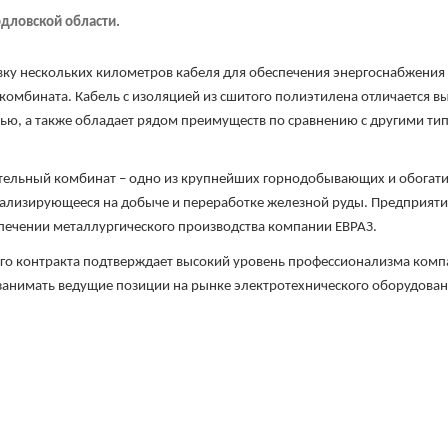
рдловской области.
авку нескольких километров кабеля для обеспечения энергоснабжения
комбината. Кабель с изоляцией из сшитого полиэтилена отличается в
ью, а также обладает рядом преимуществ по сравнению с другими ти
тельный комбинат – одно из крупнейших горнодобывающих и обогат
иализирующееся на добыче и переработке железной руды. Предприяти
ечении металлургического производства компании ЕВРАЗ.
о контракта подтверждает высокий уровень профессионализма комп
занимать ведущие позиции на рынке электротехнического оборудован