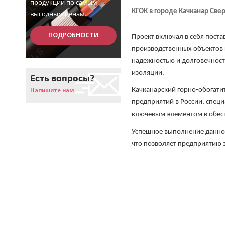
продукции по самым
КГОК в городе Качканар Све
выгодным ценам.
Кабели силовые, не
распространяющие
горение, с низким дымо- и
ПОДРОБНОСТИ
Проект включал в себя пост
газовыделением
производственных объектов 
надежностью и долговечност
Кабели силовые, не
изоляции.
распространяющие
Есть вопросы?
горение, с изоляцией и
оболочкой из полимерных
Качканарский горно-обогати
Напишите нам
композиций, не
содержащих галогенов
предприятий в России, спец
ключевым элементом в обесп
Кабели силовые
Успешное выполнение данног
огнестойкие
что позволяет предприятию 
Кабели силовые с
пластмассовой изоляцией
в холодостойком
исполнении на напряжение
до 1 КВ
Кабели силовые с
изоляцией из сшитого
полиэтилена на