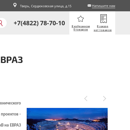
Напишите нам
Тверь,
Сердюковская улица, д.15
+7(4822) 78-70-10
В избранном
В заказе
0 товаров
нет товаров
ЕВРАЗ
хнического
проектов -
кВ на ЕВРАЗ